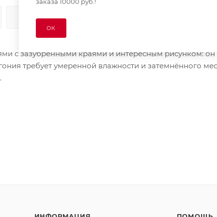
заказа 10000 руб.!
КАК КУПИТЬ
ОПЛАТА
ДОСТАВКА
ОК
ями с зазубренными краями и интересным рисунком: он
гония требует умеренной влажности и затемнённого мес
.
ИНФОРМАЦИЯ
ПОМОЩЬ