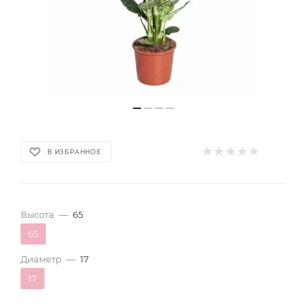
В ИЗБРАННОЕ
Высота
—
65
65
Диаметр
—
17
17