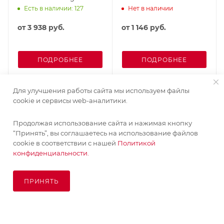
Есть в наличии: 127
Нет в наличии
от
3 938 руб.
от
1 146 руб.
ПОДРОБНЕЕ
ПОДРОБНЕЕ
Для улучшения работы сайта мы используем файлы
cookie и сервисы web-аналитики.
Продолжая использование сайта и нажимая кнопку
Поставка живых растений осуществляется под заказ
“Принять”, вы соглашаетесь на использование файлов
сроком 3-4 недели с минимальной суммой заказа 10000
cookie в соответствии с нашей
Политикой
руб.!
конфиденциальности.
ОК
ПРИНЯТЬ
ПОД ЗАКАЗ