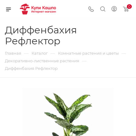
0
Диффенбахия
Рефлектор
—
—
—
Главная
Каталог
Комнатные растения и цветы
—
Декоративно-лиственные растения
Диффенбахия Рефлектор