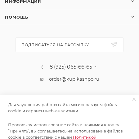
ИНФОРМАЦИЯ
ПОМОЩЬ
ПОДПИСАТЬСЯ НА РАССЫЛКУ
8 (925) 065-66-65
order@kupikashpo.ru
Для улучшения работы сайта мы используем файлы
cookie и сервисы web-аналитики.
Продолжая использование сайта и нажимая кнопку
Поставка живых растений осуществляется под заказ
“Принять”, вы соглашаетесь на использование файлов
сроком 3-4 недели с минимальной суммой заказа 10000
cookie в соответствии с нашей
Политикой