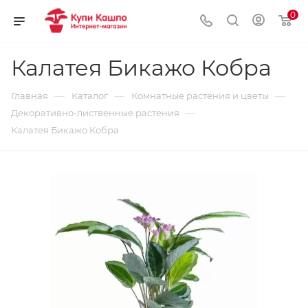
0
Калатея Бикажо Кобра
—
—
—
Главная
Каталог
Комнатные растения и цветы
—
Декоративно-лиственные растения
Калатея Бикажо Кобра