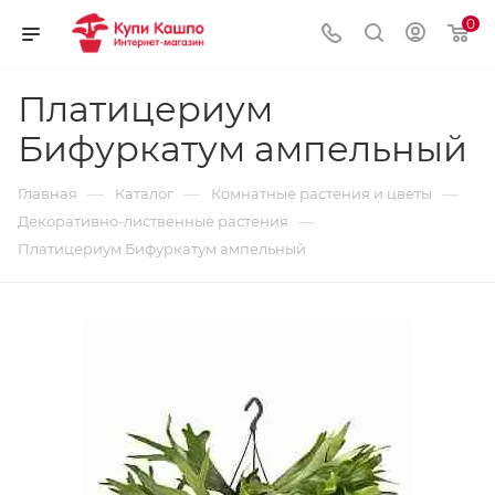
0
Платицериум
Бифуркатум ампельный
—
—
—
Главная
Каталог
Комнатные растения и цветы
—
Декоративно-лиственные растения
Платицериум Бифуркатум ампельный