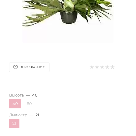
В ИЗБРАННОЕ
Высота
—
40
40
50
Диаметр
—
21
21