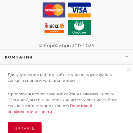
© KupiKashpo 2017-2026
КОМПАНИЯ
ИНФОРМАЦИЯ
Для улучшения работы сайта мы используем файлы
cookie и сервисы web-аналитики.
ПОМОЩЬ
Продолжая использование сайта и нажимая кнопку
Поставка живых растений осуществляется под заказ
“Принять”, вы соглашаетесь на использование файлов
сроком 3-4 недели с минимальной суммой заказа 10000
cookie в соответствии с нашей
Политикой
руб.!
конфиденциальности.
ПОДПИСАТЬСЯ НА РАССЫЛКУ
ОК
ПРИНЯТЬ