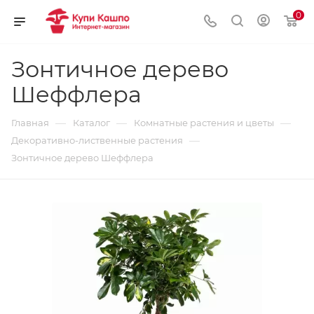
0
Зонтичное дерево
Шеффлера
—
—
—
Главная
Каталог
Комнатные растения и цветы
—
Декоративно-лиственные растения
Зонтичное дерево Шеффлера