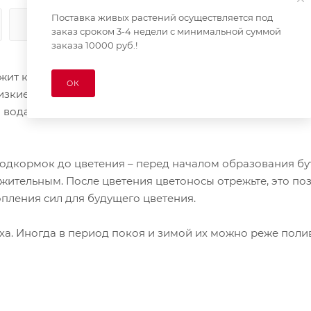
Поставка живых растений осуществляется под
КАК КУПИТЬ
ОПЛАТА
ДОСТАВКА
заказ сроком 3-4 недели с минимальной суммой
заказа 10000 руб.!
т к семейству орхидных. Для того, чтобы ваша орхиде
ОК
лизкие к природным. У разных видов семейства орхидны
я вода, водопроницаемый грунт. Нельзя допускать
дкормок до цветения – перед началом образования бу
ительным. После цветения цветоносы отрежьте, это по
опления сил для будущего цветения.
ха. Иногда в период покоя и зимой их можно реже полив