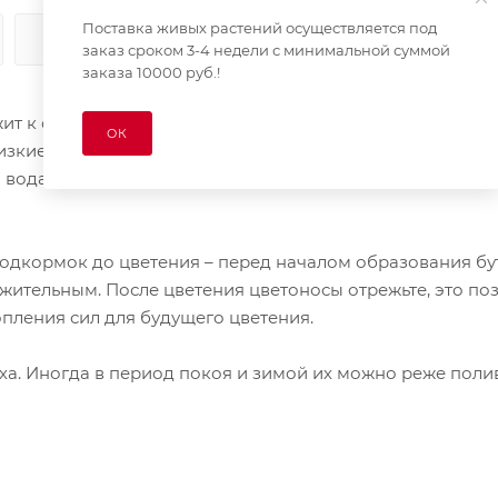
Поставка живых растений осуществляется под
КАК КУПИТЬ
ОПЛАТА
ДОСТАВКА
заказ сроком 3-4 недели с минимальной суммой
заказа 10000 руб.!
т к семейству орхидных. Для того, чтобы ваша орхиде
ОК
лизкие к природным. У разных видов семейства орхидны
я вода, водопроницаемый грунт. Нельзя допускать
дкормок до цветения – перед началом образования бу
ительным. После цветения цветоносы отрежьте, это по
опления сил для будущего цветения.
ха. Иногда в период покоя и зимой их можно реже полив