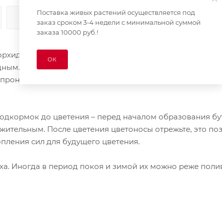
Поставка живых растений осуществляется под
КАК КУПИТЬ
ОПЛАТА
ДОСТАВКА
заказ сроком 3-4 недели с минимальной суммой
заказа 10000 руб.!
орхидных. Для того, чтобы ваша орхидея хорошо развива
ОК
дным. У разных видов семейства орхидный они разные, 
допроницаемый грунт. Нельзя допускать переувлажнения 
дкормок до цветения – перед началом образования бу
ительным. После цветения цветоносы отрежьте, это по
опления сил для будущего цветения.
ха. Иногда в период покоя и зимой их можно реже полив