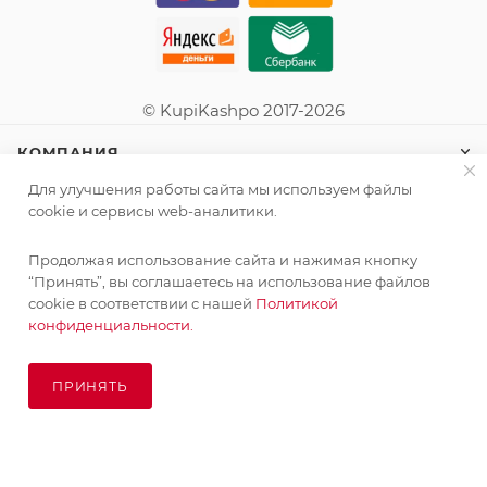
© KupiKashpo 2017-2026
КОМПАНИЯ
Для улучшения работы сайта мы используем файлы
ИНФОРМАЦИЯ
cookie и сервисы web-аналитики.
Продолжая использование сайта и нажимая кнопку
ПОМОЩЬ
Поставка живых растений осуществляется под заказ
“Принять”, вы соглашаетесь на использование файлов
сроком 3-4 недели с минимальной суммой заказа 10000
cookie в соответствии с нашей
Политикой
руб.!
конфиденциальности.
ПОДПИСАТЬСЯ НА РАССЫЛКУ
ОК
ПРИНЯТЬ
ПОД ЗАКАЗ
8 (925) 065-66-65
order@kupikashpo.ru