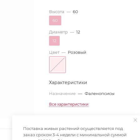
Высота
—
60
60
Диаметр
—
12
12
Цвет
—
Розовый
Характеристики
Назначение
—
Фаленопсисы
Все характеристики
Поставка живых растений осуществляется под
заказ сроком 3-4 недели с минимальной суммой