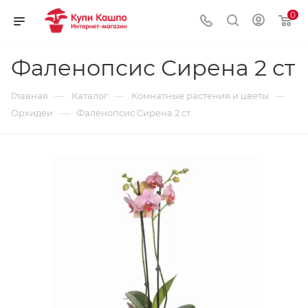
0
Фаленопсис Сирена 2 ст
—
—
—
Главная
Каталог
Комнатные растения и цветы
—
Орхидеи
Фаленопсис Сирена 2 ст