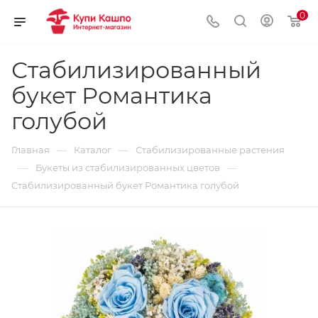
0
Стабилизированный
букет Романтика
голубой
—
—
Главная
Каталог
Стабилизированные растения
—
—
Букеты из стабилизированных цветов
Стабилизированный букет Романтика голубой