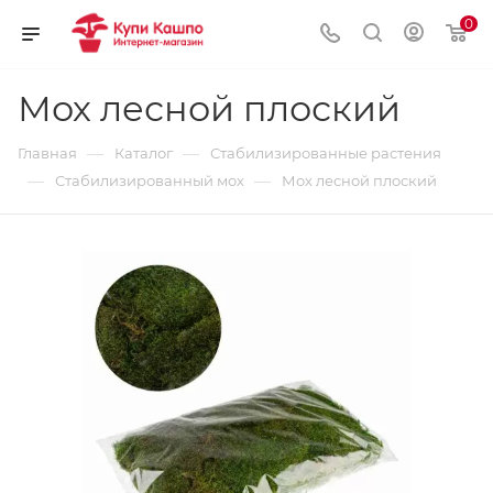
0
Мох лесной плоский
—
—
Главная
Каталог
Стабилизированные растения
—
—
Стабилизированный мох
Мох лесной плоский