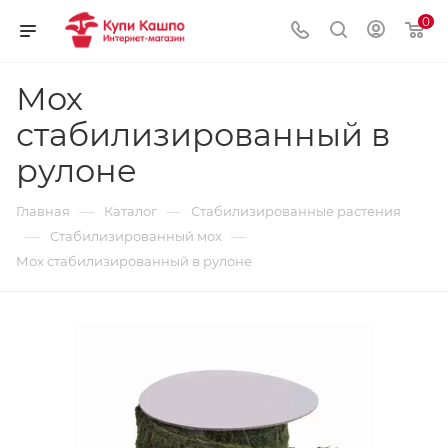
0
Мох
стабилизированный в
рулоне
—
—
Главная
Каталог
Стабилизированные растения
—
—
Стабилизированный мох
Мох стабилизированный в рулоне