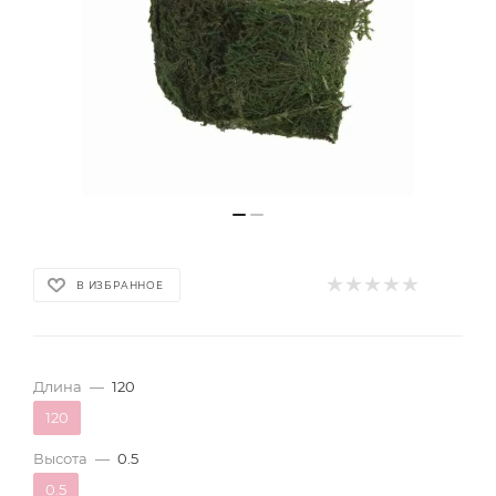
В ИЗБРАННОЕ
Длина
—
120
120
Высота
—
0.5
0.5