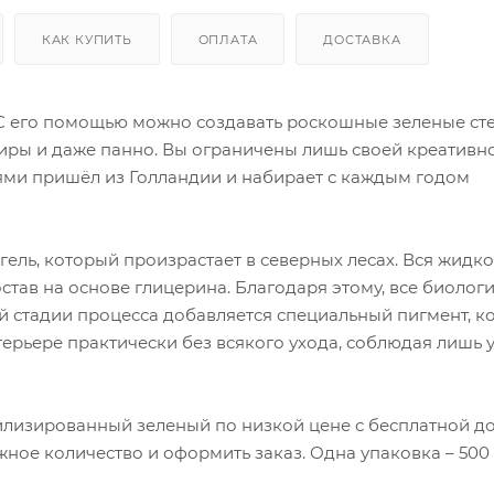
КАК КУПИТЬ
ОПЛАТА
ДОСТАВКА
 С его помощью можно создавать роскошные зеленые ст
иры и даже панно. Вы ограничены лишь своей креативно
ми пришёл из Голландии и набирает с каждым годом
ель, который произрастает в северных лесах. Вся жидко
тав на основе глицерина. Благодаря этому, все биолог
й стадии процесса добавляется специальный пигмент, к
терьере практически без всякого ухода, соблюдая лишь 
илизированный зеленый по низкой цене с бесплатной до
ное количество и оформить заказ. Одна упаковка – 500