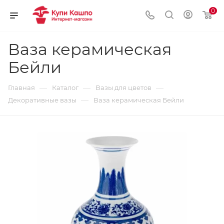
0
Ваза керамическая
Бейли
—
—
—
Главная
Каталог
Вазы для цветов
—
Декоративные вазы
Ваза керамическая Бейли