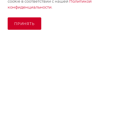
cookie в соответствии с нашей
Политикой
конфиденциальности.
ПРИНЯТЬ
ПОД ЗАКАЗ
© KupiKashpo 2017-2026
КОМПАНИЯ
ИНФОРМАЦИЯ
ПОМОЩЬ
ПОДПИСАТЬСЯ НА РАССЫЛКУ