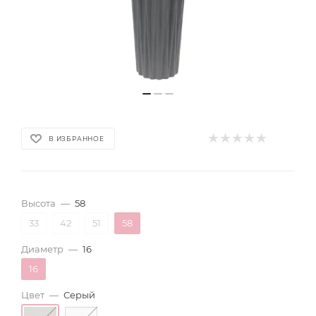
В ИЗБРАННОЕ
Высота
—
58
33
42
51
58
Диаметр
—
16
16
Цвет
—
Серый