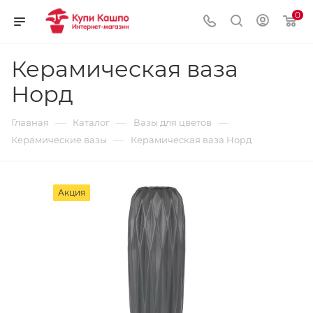
0
Керамическая ваза
Норд
—
—
—
Главная
Каталог
Вазы для цветов
—
Керамические вазы
Керамическая ваза Норд
Акция