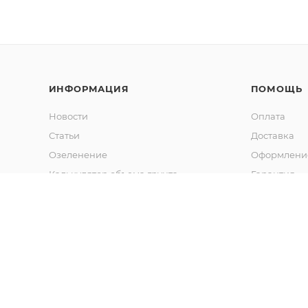
ИНФОРМАЦИЯ
ПОМОЩЬ
Новости
Оплата
Статьи
Доставка
Озеленение
Оформление
Калькулятор объема грунта
Гарантия
Обмен и во
Вопрос-отв