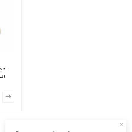
гура
уша