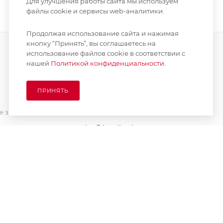
Для улучшения работы сайта мы используем
файлы cookie и сервисы web-аналитики.
Продолжая использование сайта и нажимая
кнопку “Принять”, вы соглашаетесь на
использование файлов cookie в соответствии с
нашей
Политикой конфиденциальности.
ПОДПИСАТЬСЯ НА РАССЫЛКУ
ПРИНЯТЬ
8 (925) 065-66-65
 заказа
order@kupikashpo.ru
зврат
ет