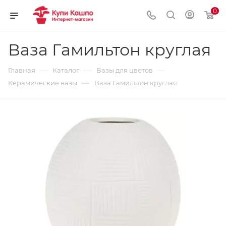
0
Ваза Гамильтон круглая
—
—
—
Главная
Каталог
Вазы для цветов
—
Керамические вазы
Ваза Гамильтон круглая