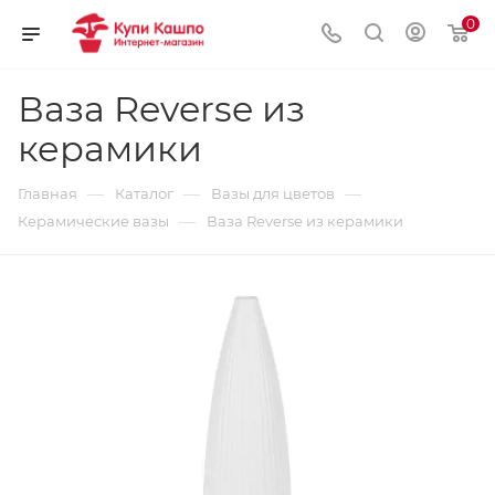
0
Ваза Reverse из
керамики
—
—
—
Главная
Каталог
Вазы для цветов
—
Керамические вазы
Ваза Reverse из керамики