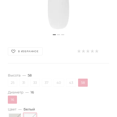
В ИЗБРАННОЕ
Высота
—
58
25
31
33
37
40
43
58
Диаметр
—
16
16
Цвет
—
Белый