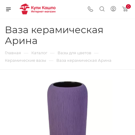
0
Ваза керамическая
Арина
—
—
—
Главная
Каталог
Вазы для цветов
—
Керамические вазы
Ваза керамическая Арина