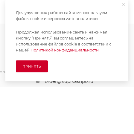
Для улучшения работы сайта мы используем
файлы cookie и сервисы web-аналитики.
Продолжая использование сайта и нажимая
кнопку “Принять”, вы соглашаетесь на
использование файлов cookie в соответствии с
ПОДПИСАТЬСЯ НА РАССЫЛКУ
нашей
Политикой конфиденциальности.
ПРИНЯТЬ
8 (925) 065-66-65
 заказа
order@kupikashpo.ru
зврат
ет