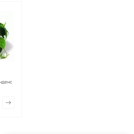
нденс