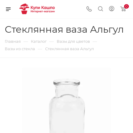
0
Стеклянная ваза Альгул
—
—
—
Главная
Каталог
Вазы для цветов
—
Вазы из стекла
Стеклянная ваза Альгул