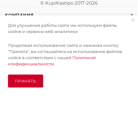
© KupiKashpo 2017-2026
КОМПАНИЯ
Для улучшения работы сайта мы используем файлы
ИНФОРМАЦИЯ
cookie и сервисы web-аналитики.
Продолжая использование сайта и нажимая кнопку
ПОМОЩЬ
“Принять”, вы соглашаетесь на использование файлов
cookie в соответствии с нашей
Политикой
конфиденциальности.
ПОДПИСАТЬСЯ НА РАССЫЛКУ
ПРИНЯТЬ
ПОД ЗАКАЗ
8 (925) 065-66-65
order@kupikashpo.ru