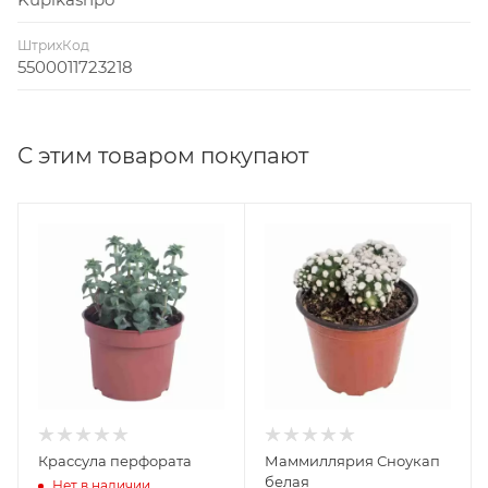
ШтрихКод
5500011723218
С этим товаром покупают
Крассула перфората
Маммиллярия Сноукап
белая
Нет в наличии