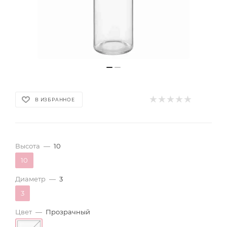
В ИЗБРАННОЕ
Высота
—
10
10
Диаметр
—
3
3
Цвет
—
Прозрачный