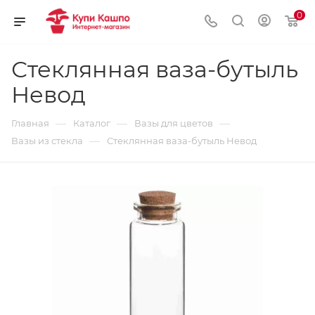
0
Стеклянная ваза-бутыль
Невод
—
—
—
Главная
Каталог
Вазы для цветов
—
Вазы из стекла
Стеклянная ваза-бутыль Невод