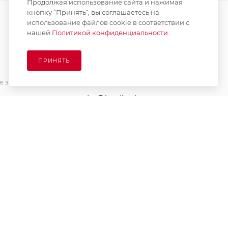
Продолжая использование сайта и нажимая
кнопку “Принять”, вы соглашаетесь на
использование файлов cookie в соответствии с
нашей
Политикой конфиденциальности.
ПОДПИСАТЬСЯ НА РАССЫЛКУ
ПРИНЯТЬ
8 (925) 065-66-65
 заказа
order@kupikashpo.ru
зврат
ет