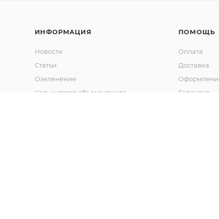
ИНФОРМАЦИЯ
ПОМОЩЬ
Новости
Оплата
Статьи
Доставка
Озеленение
Оформление
Калькулятор объема грунта
Гарантия
Обмен и во
Вопрос-отв