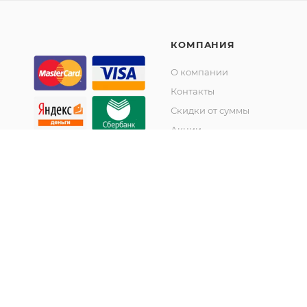
КОМПАНИЯ
О компании
Контакты
Скидки от суммы
Акции
© KupiKashpo 2017-2026
©КупиКашпо 2017-2026