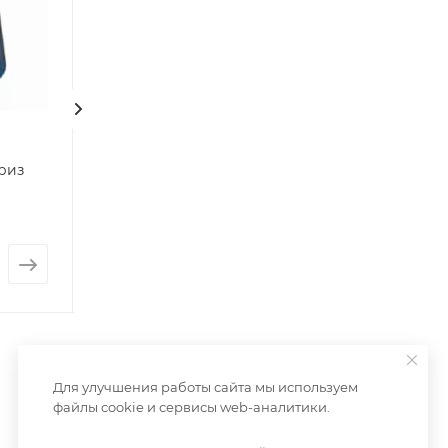
риз
Стеклянная ваза
Комнатное дер
Центавр
Нет в наличии
Нет в наличии
от
25 600 ру
от
737 руб.
Для улучшения работы сайта мы используем
файлы cookie и сервисы web-аналитики.