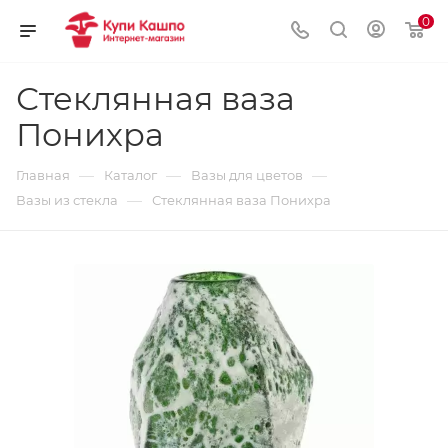
0
Стеклянная ваза
Понихра
—
—
—
Главная
Каталог
Вазы для цветов
—
Вазы из стекла
Стеклянная ваза Понихра