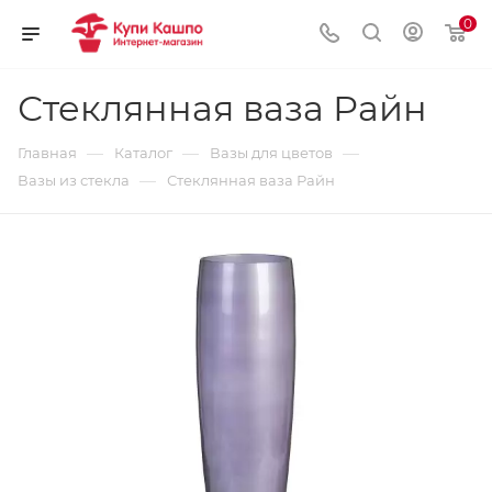
0
Стеклянная ваза Райн
—
—
—
Главная
Каталог
Вазы для цветов
—
Вазы из стекла
Стеклянная ваза Райн