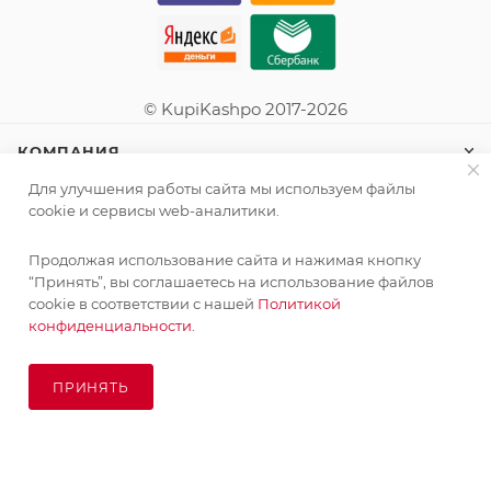
© KupiKashpo 2017-2026
КОМПАНИЯ
Для улучшения работы сайта мы используем файлы
ИНФОРМАЦИЯ
cookie и сервисы web-аналитики.
Продолжая использование сайта и нажимая кнопку
ПОМОЩЬ
“Принять”, вы соглашаетесь на использование файлов
cookie в соответствии с нашей
Политикой
конфиденциальности.
ПОДПИСАТЬСЯ НА РАССЫЛКУ
ПРИНЯТЬ
ПОД ЗАКАЗ
8 (925) 065-66-65
order@kupikashpo.ru