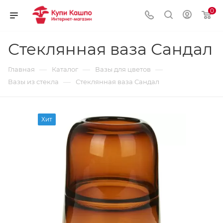
0
Стеклянная ваза Сандал
—
—
—
Главная
Каталог
Вазы для цветов
—
Вазы из стекла
Стеклянная ваза Сандал
Хит