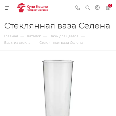
0
Стеклянная ваза Селена
—
—
—
Главная
Каталог
Вазы для цветов
—
Вазы из стекла
Стеклянная ваза Селена