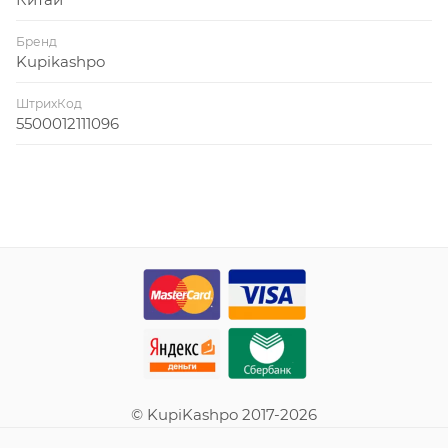
Бренд
Kupikashpo
ШтрихКод
5500012111096
© KupiKashpo 2017-2026