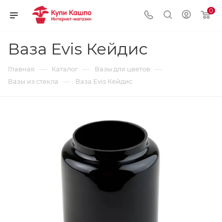
0
Ваза Evis Кейдис
—
—
—
Главная
Каталог
Вазы для цветов
—
Вазы из стекла
Ваза Evis Кейдис