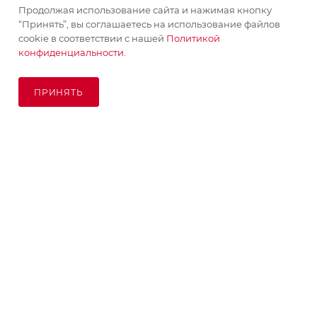
Продолжая использование сайта и нажимая кнопку
ПОМОЩЬ
“Принять”, вы соглашаетесь на использование файлов
cookie в соответствии с нашей
Политикой
конфиденциальности.
ПОДПИСАТЬСЯ НА РАССЫЛКУ
ПРИНЯТЬ
ПОД ЗАКАЗ
8 (925) 065-66-65
order@kupikashpo.ru
©КупиКашпо 2017-2026