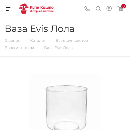
0
Ваза Evis Лола
—
—
—
Главная
Каталог
Вазы для цветов
—
Вазы из стекла
Ваза Evis Лола