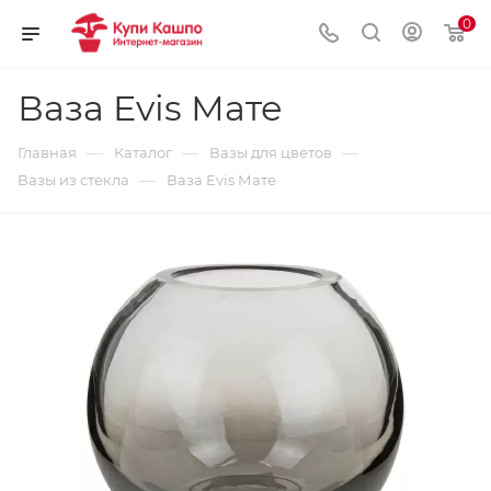
0
Ваза Evis Мате
—
—
—
Главная
Каталог
Вазы для цветов
—
Вазы из стекла
Ваза Evis Мате