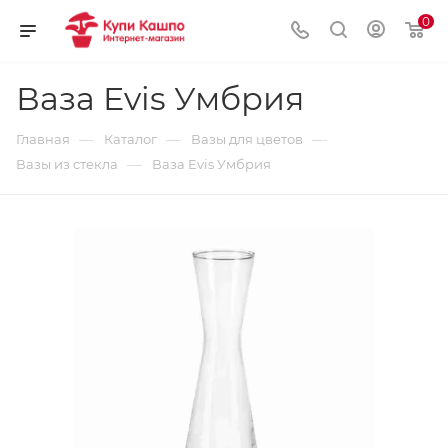
0
Ваза Evis Умбрия
—
—
—
Главная
Каталог
Вазы для цветов
—
Вазы из стекла
Ваза Evis Умбрия