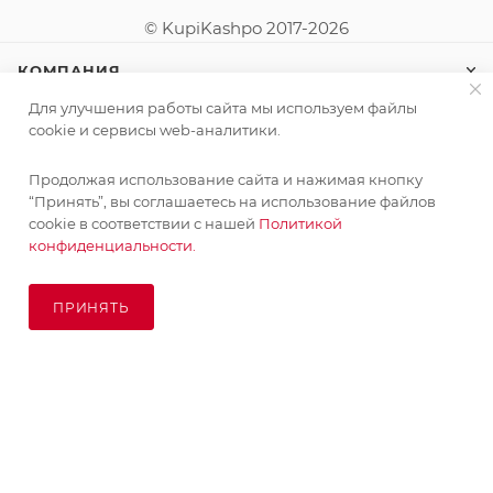
© KupiKashpo 2017-2026
КОМПАНИЯ
Для улучшения работы сайта мы используем файлы
ИНФОРМАЦИЯ
cookie и сервисы web-аналитики.
Продолжая использование сайта и нажимая кнопку
ПОМОЩЬ
“Принять”, вы соглашаетесь на использование файлов
cookie в соответствии с нашей
Политикой
конфиденциальности.
ПОДПИСАТЬСЯ НА РАССЫЛКУ
ПРИНЯТЬ
В КОРЗИНУ
8 (925) 065-66-65
order@kupikashpo.ru