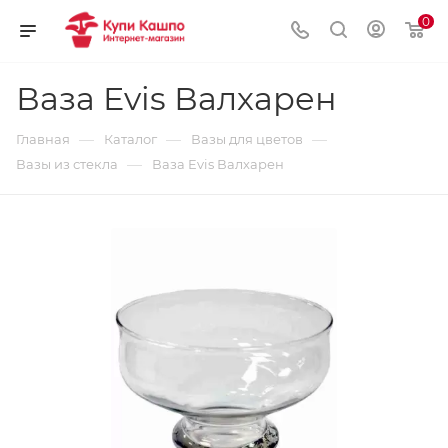
0
Ваза Evis Валхарен
—
—
—
Главная
Каталог
Вазы для цветов
—
Вазы из стекла
Ваза Evis Валхарен