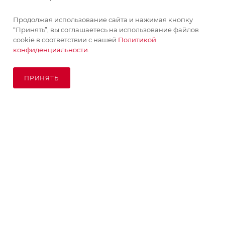
Продолжая использование сайта и нажимая кнопку
ПОМОЩЬ
“Принять”, вы соглашаетесь на использование файлов
cookie в соответствии с нашей
Политикой
конфиденциальности.
ПОДПИСАТЬСЯ НА РАССЫЛКУ
ПРИНЯТЬ
ПОД ЗАКАЗ
8 (925) 065-66-65
order@kupikashpo.ru
©КупиКашпо 2017-2026