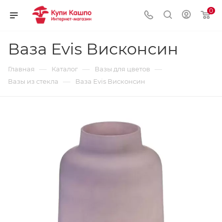
0
Ваза Evis Висконсин
—
—
—
Главная
Каталог
Вазы для цветов
—
Вазы из стекла
Ваза Evis Висконсин