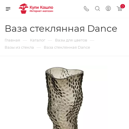
0
Ваза стеклянная Dance
—
—
—
Главная
Каталог
Вазы для цветов
—
Вазы из стекла
Ваза стеклянная Dance