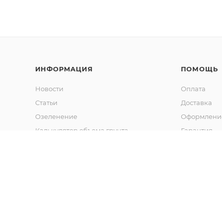
ИНФОРМАЦИЯ
ПОМОЩЬ
Новости
Оплата
Статьи
Доставка
Озеленение
Оформление
Калькулятор объема грунта
Гарантия
Обмен и во
Вопрос-отв