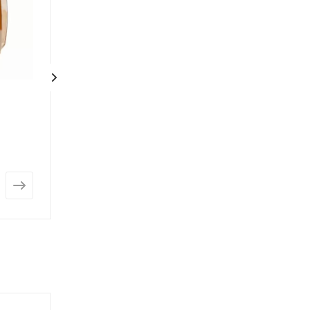
Керамическая ваза
Ваза Evis Сканд
Минерва
Нет в наличии
Нет в наличии
от
361 руб.
от
296 руб.