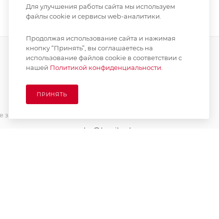
Для улучшения работы сайта мы используем
файлы cookie и сервисы web-аналитики.
Продолжая использование сайта и нажимая
кнопку “Принять”, вы соглашаетесь на
использование файлов cookie в соответствии с
нашей
Политикой конфиденциальности.
ПОДПИСАТЬСЯ НА РАССЫЛКУ
ПРИНЯТЬ
8 (925) 065-66-65
 заказа
order@kupikashpo.ru
зврат
ет