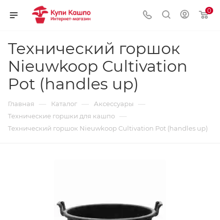
0
Технический горшок
Nieuwkoop Cultivation
Pot (handles up)
—
—
—
Главная
Каталог
Аксессуары
—
Технические горшки для кашпо
Технический горшок Nieuwkoop Cultivation Pot (handles up)