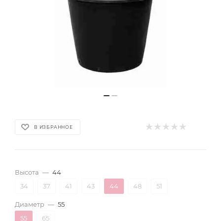
В ИЗБРАННОЕ
Высота
—
44
34
37
41
43
44
48
51
Диаметр
—
55
55
65