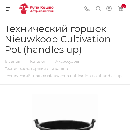
0
Технический горшок
Nieuwkoop Cultivation
Pot (handles up)
—
—
—
Главная
Каталог
Аксессуары
—
Технические горшки для кашпо
Технический горшок Nieuwkoop Cultivation Pot (handles up)