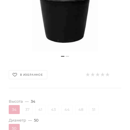
В ИЗБРАННОЕ
Высота
—
34
34
37
41
43
44
48
51
Диаметр
—
50
50