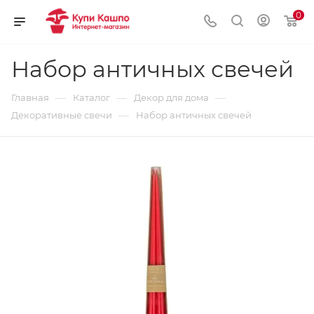
0
Набор античных свечей
—
—
—
Главная
Каталог
Декор для дома
—
Декоративные свечи
Набор античных свечей