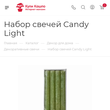
0
Набор свечей Candy
Light
—
—
—
Главная
Каталог
Декор для дома
—
Декоративные свечи
Набор свечей Candy Light