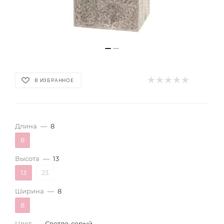
В ИЗБРАННОЕ
Длина
—
8
8
Высота
—
13
13
23
Ширина
—
8
8
Цвет
—
Светло-серый