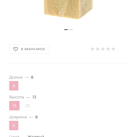
В ИЗБРАННОЕ
Длина
—
8
8
Высота
—
13
13
23
Ширина
—
8
8
Цвет
—
Желтый