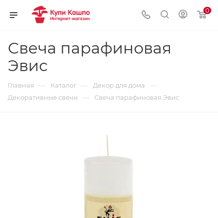
0
Свеча парафиновая
Эвис
—
—
—
Главная
Каталог
Декор для дома
—
Декоративные свечи
Свеча парафиновая Эвис