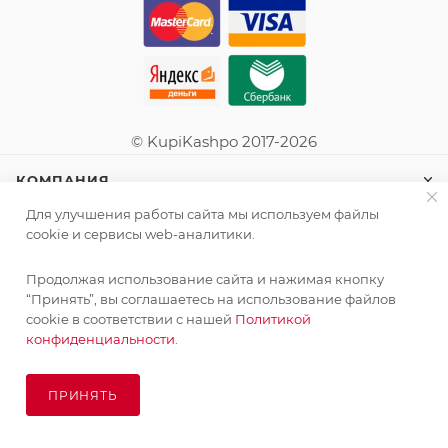
© KupiKashpo 2017-2026
КОМПАНИЯ
Для улучшения работы сайта мы используем файлы
ИНФОРМАЦИЯ
cookie и сервисы web-аналитики.
Продолжая использование сайта и нажимая кнопку
ПОМОЩЬ
“Принять”, вы соглашаетесь на использование файлов
cookie в соответствии с нашей
Политикой
конфиденциальности.
ПОДПИСАТЬСЯ НА РАССЫЛКУ
ПРИНЯТЬ
В КОРЗИНУ
8 (925) 065-66-65