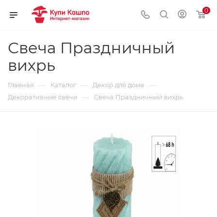
0
Свеча Праздничный
вихрь
—
—
—
Главная
Каталог
Декор для дома
—
Декоративные свечи
Свеча Праздничный вихрь