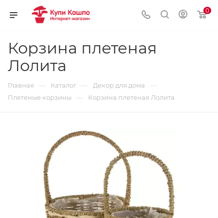
0
Корзина плетеная
Лолита
—
—
—
Главная
Каталог
Декор для дома
—
Плетеные корзины
Корзина плетеная Лолита