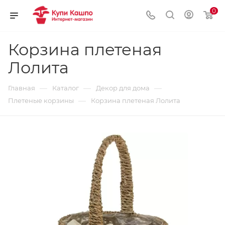
0
Корзина плетеная
Лолита
—
—
—
Главная
Каталог
Декор для дома
—
Плетеные корзины
Корзина плетеная Лолита