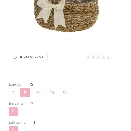
В ИЗБРАННОЕ
Длина
—
15
11
15
20
26
30
Высота
—
7
7
Ширина
—
11
11