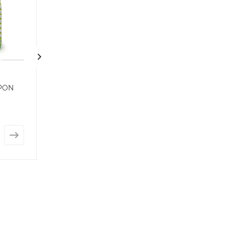
 PON
Субстрат Lechuza
Вермикулит
UNIPON
Есть в наличии: 
Нет в наличии
от
3 162 руб.
от
72 руб.