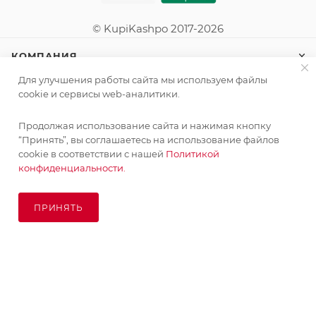
© KupiKashpo 2017-2026
КОМПАНИЯ
Для улучшения работы сайта мы используем файлы
ИНФОРМАЦИЯ
cookie и сервисы web-аналитики.
Продолжая использование сайта и нажимая кнопку
ПОМОЩЬ
“Принять”, вы соглашаетесь на использование файлов
cookie в соответствии с нашей
Политикой
конфиденциальности.
ПОДПИСАТЬСЯ НА РАССЫЛКУ
ПРИНЯТЬ
ПОД ЗАКАЗ
8 (925) 065-66-65
order@kupikashpo.ru