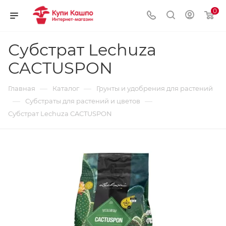
0
Субстрат Lechuza
CACTUSPON
—
—
Главная
Каталог
Грунты и удобрения для растений
—
—
Субстраты для растений и цветов
Субстрат Lechuza CACTUSPON